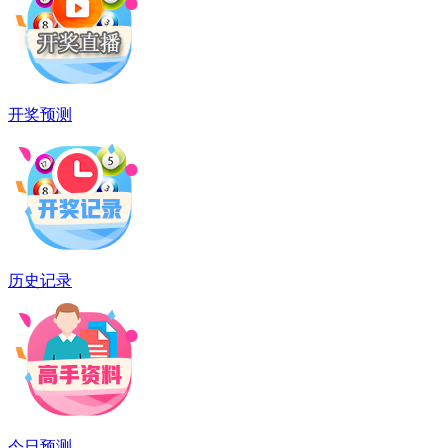
开奖预测
历史记录
今日预测