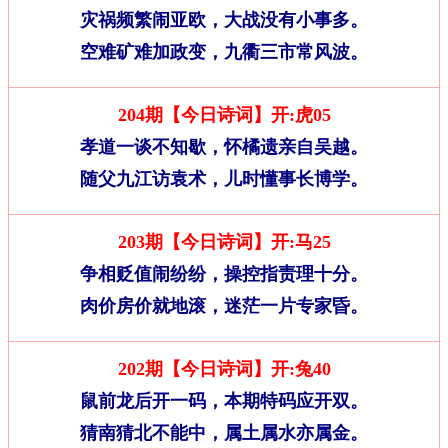
灾祸频繁闹亚欧，大战没有小事多。
空难矿难加政变，九衢三市常风波。
204期【今日诗词】开:虎05
孝道一谈不知歇，怀橘遗亲自吴越。
随父九江访袁术，儿时懂事长博学。
203期【今日诗词】开:马25
争相贬值闹纷纷，操控指责理十分。
肉价房价就地滚，迷茫一片专家昏。
202期【今日诗词】开:兔40
鼠前龙后开一码，本期特码应开双。
猜南猜北不能中，属土属水亦属金。