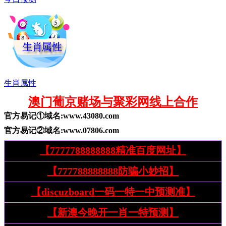
生肖属性
澳门葡京赌场与聚彩网线上合作
官方易记①域名:
www.
43080
.com
官方易记②域名:
www.
07806
.com
【7777788888888精准百度网址】
【777788888888防骗小妙招】
【discuzboard一码一特一中预测准】
【新澳今晚开一肖一特预测】