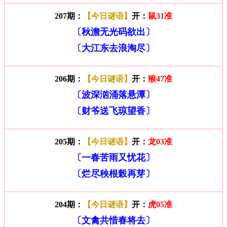
207期：
【今日谜语】
开：
鼠31准
〔秋澹无光码欲出〕
〔大江东去浪淘尽〕
206期：
【今日谜语】
开：
猴47准
〔波深汹涌落悬潭〕
〔财爷送飞琼望香〕
205期：
【今日谜语】
开：
龙03准
〔一春苦雨又忧花〕
〔烂尽秧根榖再芽〕
204期：
【今日谜语】
开：
虎05准
〔文禽共惜春将去〕