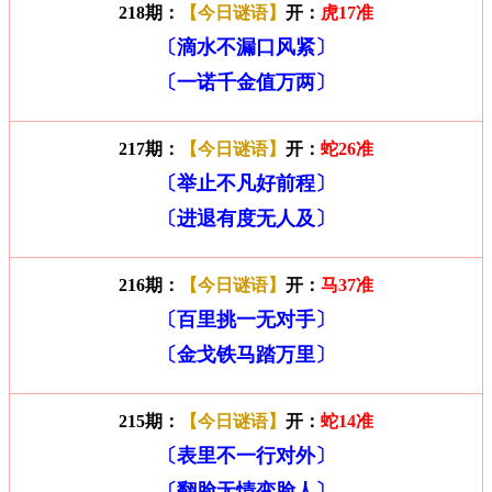
218期：
【今日谜语】
开：
虎17准
〔滴水不漏口风紧〕
〔一诺千金值万两〕
217期：
【今日谜语】
开：
蛇26准
〔举止不凡好前程〕
〔进退有度无人及〕
216期：
【今日谜语】
开：
马37准
〔百里挑一无对手〕
〔金戈铁马踏万里〕
215期：
【今日谜语】
开：
蛇14准
〔表里不一行对外〕
〔翻脸无情变脸人〕