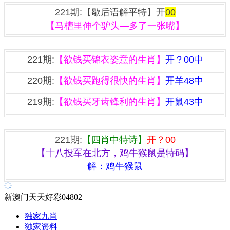
221期:【歇后语解平特】开
00
【马槽里伸个驴头—多了一张嘴】
『一句欲钱资料』
221期:
【欲钱买锦衣姿意的生肖】
开？00中
220期:
【欲钱买跑得很快的生肖】
开羊48中
219期:
【欲钱买牙齿锋利的生肖】
开鼠43中
『四肖中特诗』
221期:
【四肖中特诗】
开？00
【十八投军在北方，鸡牛猴鼠是特码】
解：鸡牛猴鼠
新澳门天天好彩04802
独家九肖
独家资料