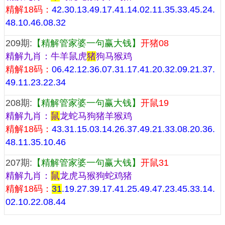
精解18码：
42.30.13.49.17.41.14.02.11.35.33.45.24.
48.10.46.08.32
209期:
【精解管家婆一句赢大钱】
开猪08
精解九肖：牛羊鼠虎
猪
狗马猴鸡
精解18码：
06.42.12.36.07.31.17.41.20.32.09.21.37.
49.11.23.22.34
208期:
【精解管家婆一句赢大钱】
开鼠19
精解九肖：
鼠
龙蛇马狗猪羊猴鸡
精解18码：
43.31.15.03.14.26.37.49.21.33.08.20.36.
48.11.35.10.46
207期:
【精解管家婆一句赢大钱】
开鼠31
精解九肖：
鼠
龙虎马猴狗蛇鸡猪
精解18码：
31
.19.27.39.17.41.25.49.47.23.45.33.14.
02.10.22.08.44
『歇后语解平特一肖』