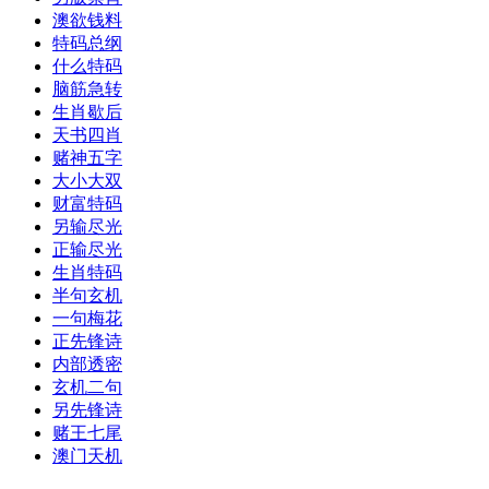
澳欲钱料
特码总纲
什么特码
脑筋急转
生肖歇后
天书四肖
赌神五字
大小大双
财富特码
另输尽光
正输尽光
生肖特码
半句玄机
一句梅花
正先锋诗
内部透密
玄机二句
另先锋诗
赌王七尾
澳门天机