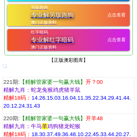
另版跑狗
专业解另版跑狗
点击查看
澳门正版资料
红字暗码
专业解红字暗码
点击查看
澳门正版资料
【正版澳彩图库】
『管家婆一句话赢大钱预测』
221期:
【精解管家婆一句赢大钱】
开？00
精解九肖：蛇龙兔猴鸡虎猪羊鼠
精解18码：
14.26.15.03.16.04.11.35.22.34.29.41.44.
20.12.24.31.43
220期:
【精解管家婆一句赢大钱】
开羊48
精解九肖：牛马
羊
鸡狗猪龙蛇猴
精解18码：
18.30.37.49.36.48.10.22.45.33.44.20.27.